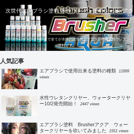
次世代エアブラシ塗料 水性ウレタン塗料Brusherアク
ア
ベースからトップコートまで全てが水性の次世代エアブラシ専用水性ウレタン
塗料です。
人気記事
エアブラシで使用出来る塗料の種類
11899
views
水性ウレタンクリヤー、ウォータークリヤ
ー10/2発売開始！
2447 views
エアブラシ塗料 Brusherアクア ウォー
タークリヤーを吹いてみました
1551 views